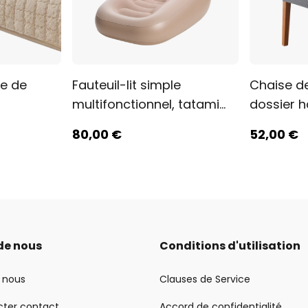
le de
Fauteuil-lit simple
Chaise d
multifonctionnel, tatami
dossier 
populaire sur Internet
tissu jac
80
,00
€
52
,00
€
de nous
Conditions d'utilisation
 nous
Clauses de Service
cter contact
Accord de confidentialité