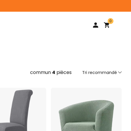
0
commun
4
pièces
Tri recommandé
Tri recommandé
Trier par prix du plus bas au plus élevé
Trier par prix du plus haut au plus bas
Du nouveau à l'ancien
De l'ancien au nouveau