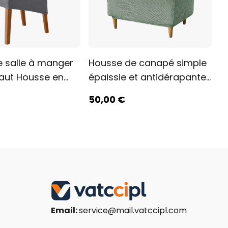
e salle à manger
Housse de canapé simple
haut Housse en
épaissie et antidérapante
quard extensible
pour café
50
,00
€
Email:
service@mail.vatccipl.com