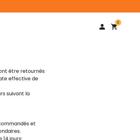
0
ront être retournés
ate effective de
rs suivant la
ts commandés et
ondaires.
14 jours: