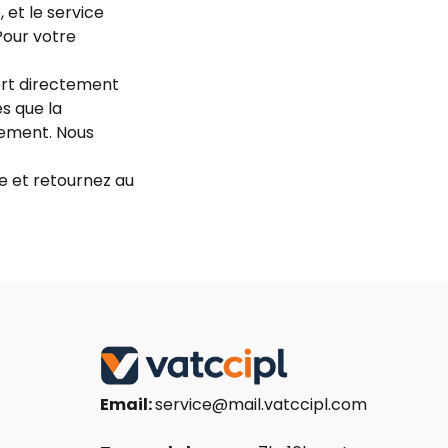
 et le service
Pour votre
ort directement
s que la
sement. Nous
 et retournez au
Email:
service@mail.vatccipl.com