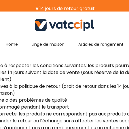
★14 jours de retour gratuit
★Livraison gratuite
Home
Linge de maison
Articles de rangement
e à respecter les conditions suivantes: les produits pour
es 14 jours suivant la date de vente (sous réserve de la d
lient)
ves à la politique de retour (droit de retour dans les 14 jou
raison)
me a des problèmes de qualité
ndommagé pendant le transport
incorrecte, les produits ne correspondent pas aux produi
der le retour ou l’échange sans affecter les ventes sec
ne s’appliquent pas à un remboursement ou un échange de 