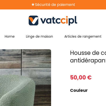
★Sécurité de paiement
★14 jours de retour gratuit
★Livraison gratuite
Home
Linge de maison
Articles de rangement
Housse de ca
antidérapan
50
,00
€
Couleur