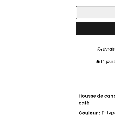
Livrai
14 jour
Housse de cana
café
Couleur :
T-type