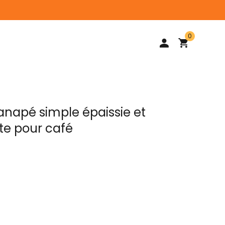
0
napé simple épaissie et
te pour café