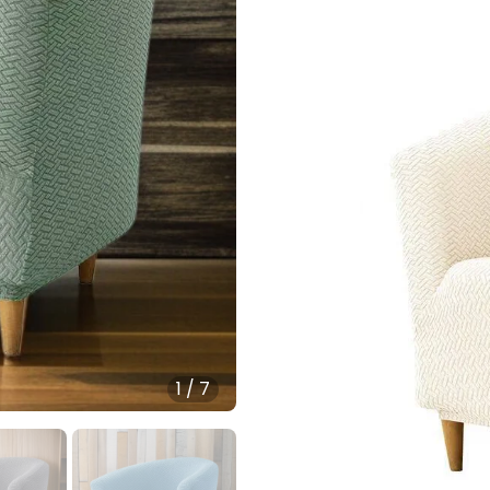
1
/
7